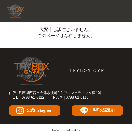
toggl
navig
大変申し訳ございません。
このページは存在しません。
TRYBOX GYM
住所 | 兵庫県西宮市今津水波町2-2 アルファライフ今津4階
T E L | 0798-61-5112
F A X | 0798-61-5113
LINE友達追加
公式Instagram
Products by tokiyori.inc